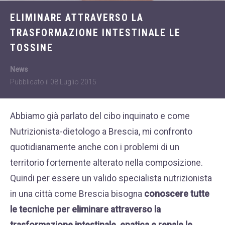
Dietologia
WHATSAPP
ELIMINARE ATTRAVERSO LA
+39 389 2681259
Disturbi dell'età
TRASFORMAZIONE INTESTINALE LE
femminile
TOSSINE
Fastidi della
menopausa
News
Pubblicato il
08 Luglio 2015
News
Problemi sessualità
Abbiamo già parlato del
cibo inquinato
e come
maschile
Nutrizionista-dietologo a Brescia
, mi confronto
Trattamenti estetici
quotidianamente anche con i problemi di un
viso e corpo
territorio fortemente alterato nella composizione.
Trattamenti per il
Quindi per essere un valido specialista nutrizionista
corpo
in una città come Brescia bisogna
conoscere tutte
Trattamenti per mani,
le tecniche per eliminare attraverso la
viso, décolleté
trasformazione intestinale, epatica e renale le