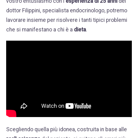
vostro entusiasmo con l'
esperienza di 25 anni
del
WHATSAPP
dottor Filippini, specialista endocrinologo, potremo
PODCAST DIMAGRIRE FACILE
+39 389 2681259
lavorare insieme per risolvere i tanti tipici problemi
DIVENTA PAZIENTE
che si manifestano a chi è a
dieta
.
DOVE SIAMO
DICONO DI NOI
CONTATTI
Scegliendo quella più idonea, costruita in base alle