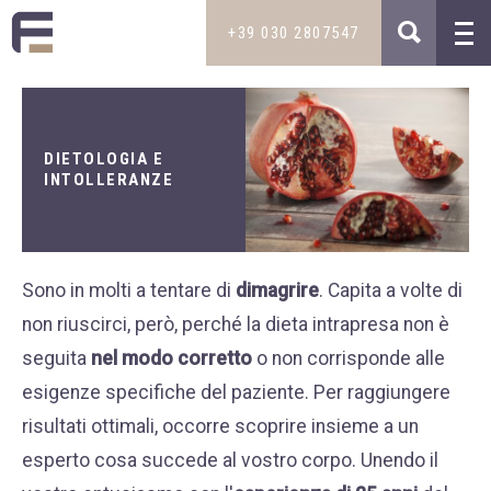
+39 030 2807547
MAIL
TRATTAMENTI
INFO@STUDIOMEDICOFILIPPINI.IT
DIETOLOGIA E
Dietologia e intolleranze
INTOLLERANZE
Medicina estetica
TELEFONO
Capelli
+39 030 2807547
Sessualità maschile
Sono in molti a tentare di
dimagrire
. Capita a volte di
+39 335 5850800
non riuscirci, però, perché la dieta intrapresa non è
Disturbi dell’età
seguita
nel modo corretto
o non corrisponde alle
Pelle
SKYPE
esigenze specifiche del paziente. Per raggiungere
ENRICO.FILIP
risultati ottimali, occorre scoprire insieme a un
STUDIO MEDICO
esperto cosa succede al vostro corpo. Unendo il
NOVITÀ