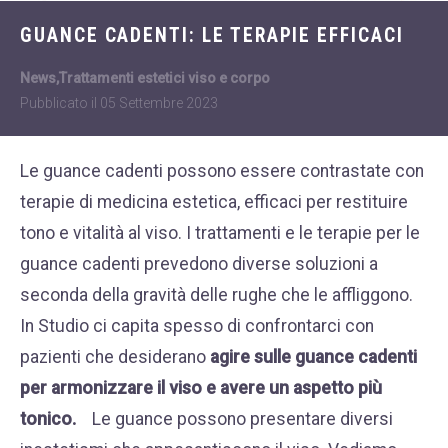
Dietologia
WHATSAPP
GUANCE CADENTI: LE TERAPIE EFFICACI
+39 389 2681259
Disturbi dell'età
femminile
News
,
Trattamenti estetici viso e corpo
Pubblicato il
05 Settembre 2023
Fastidi della
menopausa
Le guance cadenti possono essere contrastate con
News
terapie di medicina estetica, efficaci per restituire
Problemi sessualità
tono e vitalità al viso. I trattamenti e le terapie per le
maschile
guance cadenti prevedono diverse soluzioni a
Trattamenti estetici
seconda della gravità delle rughe che le affliggono.
viso e corpo
In Studio ci capita spesso di confrontarci con
Trattamenti per il
pazienti che desiderano
agire sulle guance cadenti
corpo
per armonizzare il viso e avere un aspetto più
Trattamenti per mani,
tonico.
Le guance possono presentare diversi
viso, décolleté