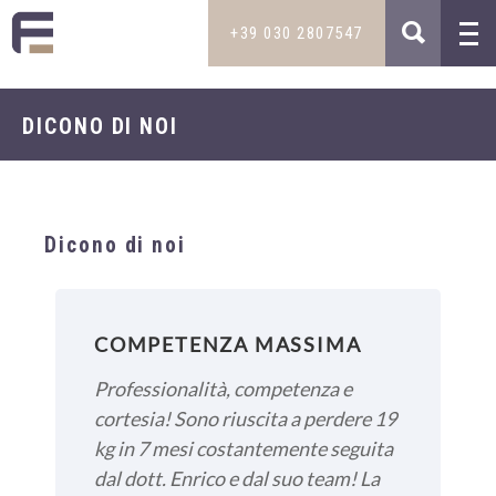
+39 030 2807547
DICONO DI NOI
MAIL
TRATTAMENTI
INFO@STUDIOMEDICOFILIPPINI.IT
Dietologia e intolleranze
STUDIO MEDICO
Medicina estetica
NOVITÀ
TELEFONO
Dicono di noi
Capelli
PODCAST DIMAGRIRE FACILE
+39 030 2807547
Sessualità maschile
DIVENTA PAZIENTE
+39 335 5850800
Disturbi dell’età
COMPETENZA MASSIMA
DOVE SIAMO
Pelle
Professionalità, competenza e
SKYPE
DICONO DI NOI
cortesia! Sono riuscita a perdere 19
ENRICO.FILIP
CONTATTI
kg in 7 mesi costantemente seguita
dal dott. Enrico e dal suo team! La