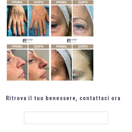
Ritrova il tuo benessere, contattaci ora
Ritrova
il