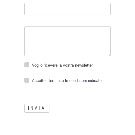
tuo
benessere,
contattaci
ora.
Voglio ricevere la vostra newsletter
Accetto
i termini e le condizioni indicate
INVIA