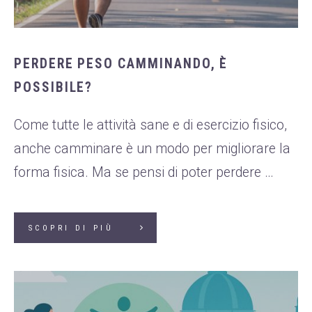
Diete tradizionali
WHATSAPP
+39 389 2681259
Disturbi dell'età
femminile
PERDERE PESO CAMMINANDO, È
Fastidi della
POSSIBILE?
menopausa
News
Come tutte le attività sane e di esercizio fisico,
anche camminare è un modo per migliorare la
Problemi sessualità
maschile
forma fisica. Ma se pensi di poter perdere …
Trattamenti estetici
viso e corpo
SCOPRI DI PIÙ
Trattamenti per il
corpo
Trattamenti per mani,
viso, décolleté