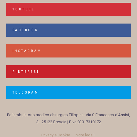
YOUTUBE
FACEBOOK
INSTAGRAM
PINTEREST
TELEGRAM
Poliambulatorio medico chirurgico Filippini
- Via S.Francesco d’Assisi,
3 - 25122 Brescia | P.iva 03017310172
Privacy e Cookie
Note legali