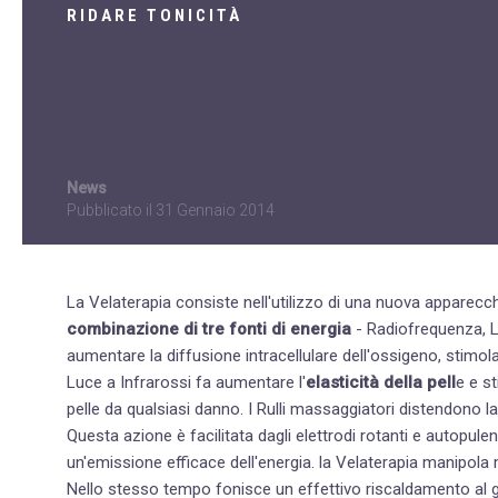
RIDARE TONICITÀ
News
Pubblicato il
31 Gennaio 2014
La Velaterapia consiste nell'utilizzo di una nuova apparecch
combinazione di tre fonti di energia
- Radiofrequenza, Luce a Infrar
aumentare la diffusione intracellulare dell'ossigeno, stimo
Luce a Infrarossi fa aumentare l'
elasticità della pell
e e s
pelle da qualsiasi danno. I Rulli massaggiatori distendono la
Questa azione è facilitata dagli elettrodi rotanti e autopul
un'emissione efficace dell'energia. la Velaterapia manipola 
Nello stesso tempo fonisce un effettivo riscaldamento al 