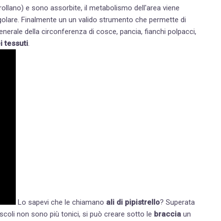
crollano) e sono assorbite, il metabolismo dell'area viene
aumentato. Il risultato finale è un aspetto più liscio e più regolare. Finalmente un un valido strumento che permette di
nerale della circonferenza di cosce, pancia, fianchi polpacci,
i tessuti
.
Lo sapevi che le chiamano
ali di pipistrello
? Superata
uscoli non sono più tonici, si può creare sotto le
braccia
un