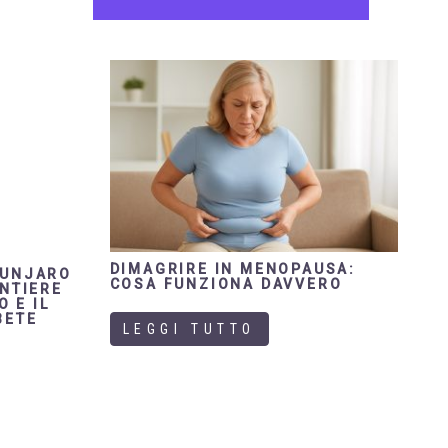
DIMAGRIRE IN MENOPAUSA:
OUNJARO
COSA FUNZIONA DAVVERO
ONTIERE
O E IL
BETE
LEGGI TUTTO