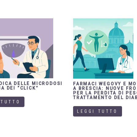
DICA DELLE MICRODOSI
FARMACI WEGOVY E M
A DEI “CLICK”
A BRESCIA: NUOVE FR
PER LA PERDITA DI PES
TRATTAMENTO DEL DIA
 TUTTO
LEGGI TUTTO