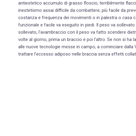
antiestetico accumulo di grasso floscio, terribilmente flacci
inestetismo assai difficile da combattere, più facile da preve
costanza e frequenza dei movimenti o in palestra o casa col
funzionale e facile va eseguito in piedi. Il peso va sollevato
sollevato, l'avambraccio con il peso va fatto scendere dietr
volte al giorno, prima un braccio e poi l'altro. Se non si ha la regolarità e la forza di volontà necessaria, si può ricorrere
alle nuove tecnologie messe in campo, a cominciare dalla
trattare l’eccesso adiposo nelle braccia senza effetti collate