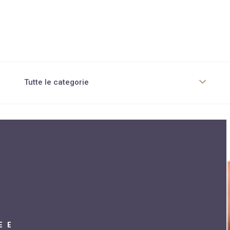
Tutte le categorie
Chirurgia Estetica corpo
Chirurgia non invasiva
Cura pelle e capelli
Dieta per obesi
Diete innovative
Diete tradizionali
E E
Dietologia