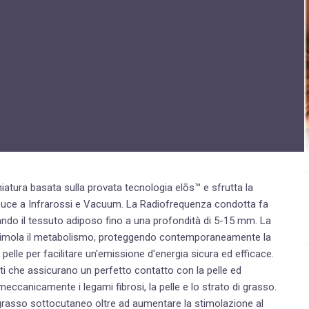
Disturbi dell'età femminile
Fastidi della menopausa
News
Problemi sessualità maschile
Trattamenti estetici viso e corpo
Trattamenti per il corpo
Trattamenti per mani, viso, décolleté
iatura basata sulla provata tecnologia elōs™ e sfrutta la
ossi e Vacuum. La Radiofrequenza condotta fa
lando il tessuto adiposo fino a una profondità di 5-15 mm. La
timola il metabolismo, proteggendo contemporaneamente la
 pelle per facilitare un'emissione d'energia sicura ed efficace.
enti che assicurano un perfetto contatto con la pelle ed
meccanicamente i legami fibrosi, la pelle e lo strato di grasso.
grasso sottocutaneo oltre ad aumentare la stimolazione al