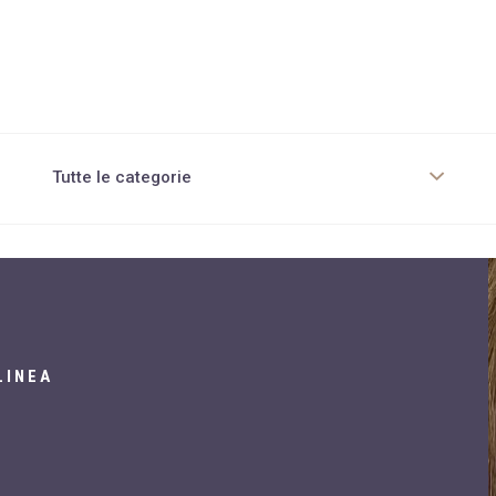
Tutte le categorie
Chirurgia Estetica corpo
Chirurgia non invasiva
Cura pelle e capelli
Dieta per obesi
LINEA
Diete innovative
Diete tradizionali
Dietologia