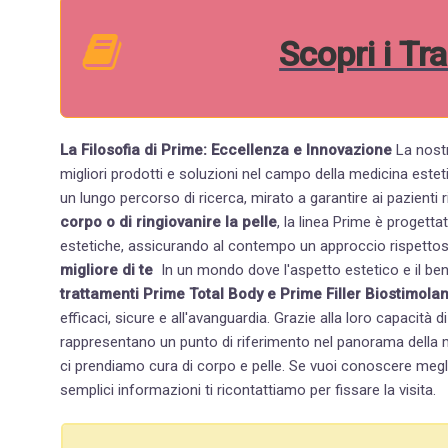
Scopri i Tr
La Filosofia di Prime: Eccellenza e Innovazione
La nostra linea Prime si distingue per il suo impegno nell'offrire i
migliori prodotti e soluzioni nel campo della medicina estetica. Ogni trattamento è il risultato di un'attenta selezi
corpo o di ringiovanire la pelle
, la linea Prime è progett
estetiche, assicurando al contempo un approccio rispettoso d
migliore di te
In un mondo dove l'aspetto estetico e il b
trattamenti Prime Total Body e Prime Filler Biostimola
efficaci, sicure e all'avanguardia. Grazie alla loro capacità di offrire miglioramenti visibili già dalla prima seduta,
rappresentano un punto di riferimento nel panorama della m
ci prendiamo cura di corpo e pelle. Se vuoi conoscere meglio i nostri trattamenti, entra il lista d'attesa e con due
semplici informazioni ti ricontattiamo per fissare la visita.