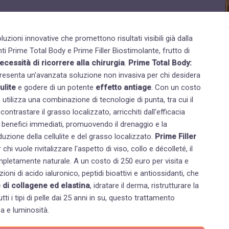
Disturbi dell'età femminile
Fastidi della menopausa
zioni innovative che promettono risultati visibili già dalla
News
cessità di ricorrere alla chirurgia
.
Prime Total Body:
Problemi sessualità maschile
esenta un'avanzata soluzione non invasiva per chi desidera
ulite
e godere di un potente
effetto antiage
. Con un costo
Trattamenti estetici viso e corpo
utilizza una combinazione di tecnologie di punta, tra cui il
contrastare il grasso localizzato, arricchiti dall'efficacia
Trattamenti per il corpo
Trattamenti per mani, viso, décolleté
iduzione della cellulite e del grasso localizzato.
Prime Filler
 chi vuole rivitalizzare l'aspetto di viso, collo e décolleté, il
 A un costo di 250 euro per visita e
zioni di acido ialuronico,
peptidi bioattivi
e antiossidanti, che
 di collagene ed elastina
, idratare il derma, ristrutturare la
za e luminosità.