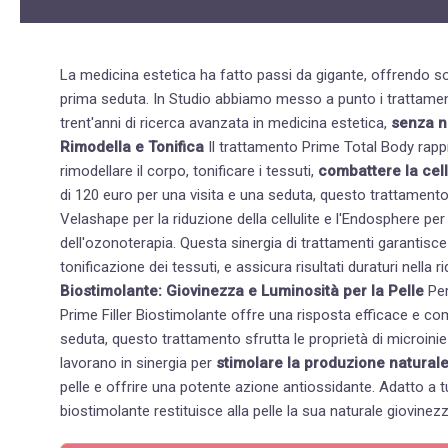
La medicina estetica ha fatto passi da gigante, offrendo solu
prima seduta. In Studio abbiamo messo a punto i trattamenti Prime Total Body e Prime Filler Biostimolante, frutto di
trent'anni di ricerca avanzata in medicina estetica,
senza ne
Rimodella e Tonifica
Il trattamento
Prime Total Body
rappr
rimodellare il corpo, tonificare i tessuti,
combattere la cell
di 120 euro per una visita e una seduta, questo trattamento 
Velashape
per la riduzione della cellulite e l'
Endosphere
per 
dell'ozonoterapia. Questa sinergia di trattamenti garantisce benefici immediati, promuovendo il drenaggio e la
tonificazione dei tessuti, e assicura risultati duraturi nella r
Biostimolante: Giovinezza e Luminosità per la Pelle
Per
Prime Filler Biostimolante
offre una risposta efficace e completamente naturale.
seduta, questo trattamento sfrutta le proprietà di microinie
lavorano in sinergia per
stimolare la produzione naturale
pelle e offrire una potente azione antiossidante. Adatto a tutti i tipi di pelle dai 25 anni in su, questo trattamento
biostimolante restituisce alla pelle la sua naturale giovinez