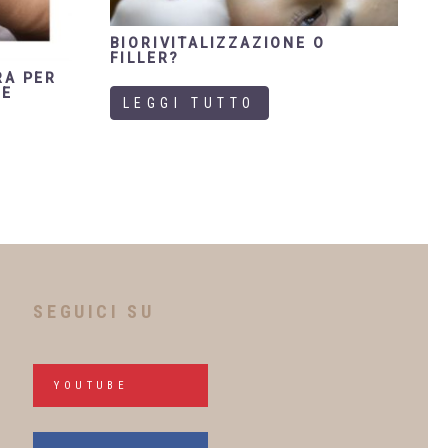
BIORIVITALIZZAZIONE O
FILLER?
RA PER
TE
LEGGI TUTTO
SEGUICI SU
YOUTUBE