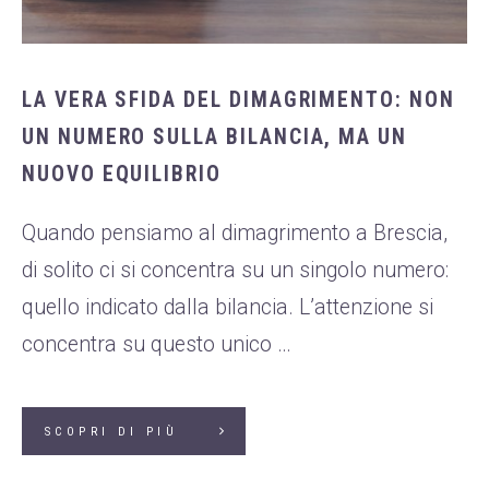
Dietologia
WHATSAPP
+39 389 2681259
Disturbi dell'età
femminile
LA VERA SFIDA DEL DIMAGRIMENTO: NON
Fastidi della
UN NUMERO SULLA BILANCIA, MA UN
menopausa
NUOVO EQUILIBRIO
News
Quando pensiamo al dimagrimento a Brescia,
Problemi sessualità
maschile
di solito ci si concentra su un singolo numero:
Trattamenti estetici
quello indicato dalla bilancia. L’attenzione si
viso e corpo
concentra su questo unico …
Trattamenti per il
corpo
Trattamenti per mani,
SCOPRI DI PIÙ
viso, décolleté