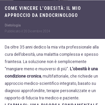
Dietologia
WHATSAPP
COME VINCERE L’OBESITÀ: IL MIO
+39 389 2681259
Disturbi dell'età
APPROCCIO DA ENDOCRINOLOGO
femminile
Fastidi della
Dietologia
menopausa
Pubblicato il
20 Dicembre 2024
News
Da oltre 35 anni dedico la mia vita professionale alla
Problemi sessualità
cura dell’obesità, una malattia complessa e spesso
maschile
fraintesa. La soluzione non è semplicemente
Trattamenti estetici
“mangiare meno e muoversi di più”.
L’obesità è una
viso e corpo
condizione cronica
, multifattoriale, che richiede un
Trattamenti per il
approccio medico-scientifico integrato, basato su
corpo
diagnosi approfondite, terapie personalizzate e un
Trattamenti per mani,
rapporto di fiducia tra medico e paziente.
viso, décolleté