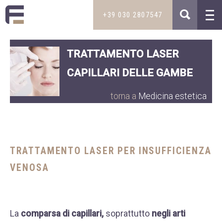
+39 030 2807547
TRATTAMENTO LASER
MAIL
TRATTAMENTI
CAPILLARI DELLE GAMBE
INFO@STUDIOMEDICOFILIPPINI.IT
Dietologia e intolleranze
STUDIO MEDICO
Medicina estetica
torna a
Medicina estetica
NOVITÀ
TELEFONO
Capelli
PODCAST DIMAGRIRE FACILE
+39 030 2807547
Sessualità maschile
DIVENTA PAZIENTE
+39 335 5850800
Disturbi dell’età
TRATTAMENTO LASER PER INSUFFICIENZA
DOVE SIAMO
Pelle
VENOSA
SKYPE
DICONO DI NOI
ENRICO.FILIP
CONTATTI
La
comparsa di capillari,
soprattutto
negli arti