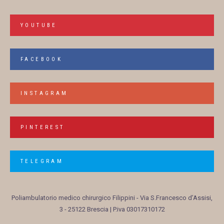
YOUTUBE
FACEBOOK
INSTAGRAM
PINTEREST
TELEGRAM
Poliambulatorio medico chirurgico Filippini
- Via S.Francesco d’Assisi,
3 - 25122 Brescia | P.iva 03017310172