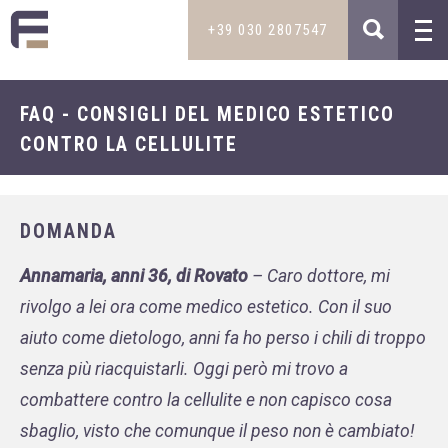
+39 030 2807547
FAQ - CONSIGLI DEL MEDICO ESTETICO
MAIL
TRATTAMENTI
CONTRO LA CELLULITE
INFO@STUDIOMEDICOFILIPPINI.IT
Dietologia e intolleranze
STUDIO MEDICO
Medicina estetica
NOVITÀ
TELEFONO
Capelli
DOMANDA
PODCAST DIMAGRIRE FACILE
+39 030 2807547
Sessualità maschile
Annamaria, anni 36, di Rovato
–
Caro dottore, mi
DIVENTA PAZIENTE
+39 335 5850800
Disturbi dell’età
rivolgo a lei ora come medico estetico. Con il suo
DOVE SIAMO
Pelle
aiuto come dietologo, anni fa ho perso i chili di troppo
SKYPE
DICONO DI NOI
senza più riacquistarli.
Oggi però mi trovo a
ENRICO.FILIP
combattere contro la cellulite e non capisco cosa
CONTATTI
sbaglio, visto che comunque il peso non è cambiato!