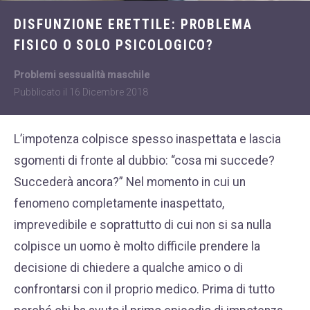
Dietologia
WHATSAPP
DISFUNZIONE ERETTILE: PROBLEMA
+39 389 2681259
Disturbi dell'età
FISICO O SOLO PSICOLOGICO?
femminile
Fastidi della
Problemi sessualità maschile
menopausa
Pubblicato il
16 Dicembre 2018
News
L’impotenza colpisce spesso inaspettata e lascia
Problemi sessualità
sgomenti di fronte al dubbio: “cosa mi succede?
maschile
Succederà ancora?” Nel momento in cui un
Trattamenti estetici
fenomeno completamente inaspettato,
viso e corpo
imprevedibile e soprattutto di cui non si sa nulla
Trattamenti per il
colpisce un uomo è molto difficile prendere la
corpo
decisione di chiedere a qualche amico o di
Trattamenti per mani,
confrontarsi con il proprio medico. Prima di tutto
viso, décolleté