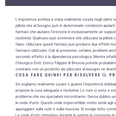
L’impotenza erettiva è stata realmente curata negli ultimi v
pillola che al bisogno può in determinate condizioni aiutarti 
farmaci che aiutano l’erezione è esclusivamente un support
risolverla. Qualcuno può sostenere che utilizzare la pillol
falso. Utilizzare questi farmaci può produrre due effetti molto
farmaco utilizzato. Cali di pressione, cefalee, problemi anch
secondo effetto è la dipendenza psicologica. Mentre infatti
Chirurgico Dott. Enrico Filippini di Brescia potrete probabi
contrario con un prodotto da utilizzare al bisogno ne diven
COSA FARE QUINDI PER RISOLVERE IL P
Se vogliamo realmente curare e guarire l’impotenza dobbiam
propone la cura adeguata e risolutiva. Le cure ci sono e s
problema che noi specialisti riscontriamo. Senza dubbio un
le onde d’urto. Queste onde impercettibili, molto simili ag
appoggiare sulla cute o sulla mucosa. Si svolge tutto come 
Le onde d’urto stimolano durante le sedute la creazione di nuov