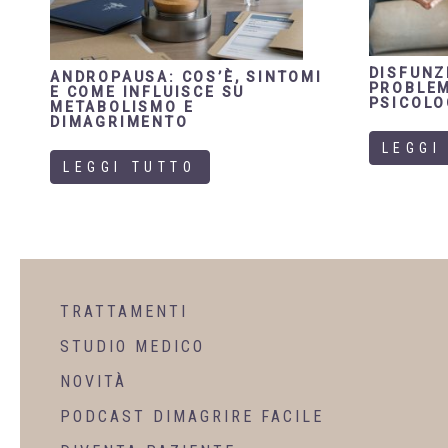
DISFUNZ
ANDROPAUSA: COS’È, SINTOMI
PROBLEM
E COME INFLUISCE SU
PSICOLO
METABOLISMO E
DIMAGRIMENTO
LEGGI
LEGGI TUTTO
TRATTAMENTI
STUDIO MEDICO
NOVITÀ
PODCAST DIMAGRIRE FACILE