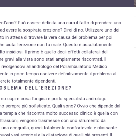
Disturbi dell'età femminile
Fastidi della menopausa
ent’anni? Può essere definita una cura il fatto di prendere una
ad avere la sospirata erezione? Direi di no. Utilizzare uno dei
News
o in attesa di trovare la vera causa del problema per poi
Problemi sessualità maschile
a che aiuta l’erezione non fa male. Questo è assolutamente
 insidiosi. Il primo è quello degli effetti collaterali del
Trattamenti estetici viso e corpo
e gravi alla vista sono stati ampiamente riscontrati. Il
 rivolgendovi all’andrologo del Poliambulatorio Medico
Trattamenti per il corpo
lmente in poco tempo risolvere definitivamente il problema al
Trattamenti per mani, viso, décolleté
terete totalmente dipendenti.
ROBLEMA DELL’EREZIONE?
o capire cosa l’origina e poi lo specialista andrologo
ono sempre più sofisticate. Quali sono? Ovvio che dipende dal
a terapia che riscontra molto successo clinico è quella con
li ultrasuoni, vengono trasmesse con uno strumento da
una ecografia, quindi totalmente confortevole e rilassante.
i vasi arteriosi e la dilatazione di quelli già presenti. Il