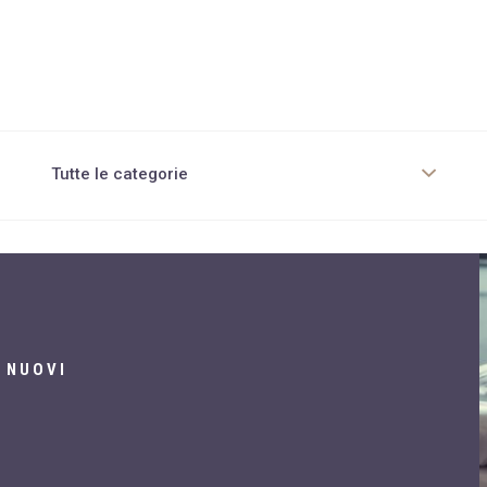
Tutte le categorie
Chirurgia Estetica corpo
Chirurgia non invasiva
Cura pelle e capelli
Dieta per obesi
 NUOVI
Diete innovative
Diete tradizionali
Dietologia