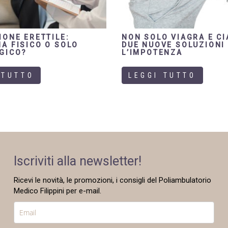
IONE ERETTILE:
NON SOLO VIAGRA E CI
A FISICO O SOLO
DUE NUOVE SOLUZIONI
GICO?
L’IMPOTENZA
 TUTTO
LEGGI TUTTO
Iscriviti alla newsletter!
Ricevi le novità, le promozioni, i consigli del Poliambulatorio
Medico Filippini per e-mail.