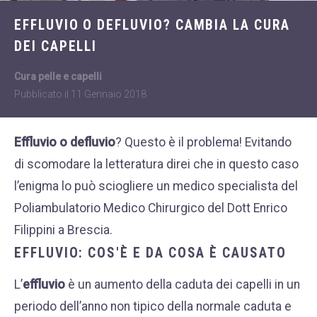
Dietologia
WHATSAPP
EFFLUVIO O DEFLUVIO? CAMBIA LA CURA
+39 389 2681259
Disturbi dell'età
DEI CAPELLI
femminile
Fastidi della
Cura pelle e capelli
menopausa
Pubblicato il
11 Gennaio 2018
News
Effluvio o defluvio
? Questo è il problema! Evitando
Problemi sessualità
di scomodare la letteratura direi che in questo caso
maschile
l’enigma lo può sciogliere un medico specialista del
Trattamenti estetici
Poliambulatorio Medico Chirurgico del Dott Enrico
viso e corpo
Filippini a Brescia.
Trattamenti per il
EFFLUVIO: COS'È E DA COSA È CAUSATO
corpo
Trattamenti per mani,
L’
effluvio
è un aumento della caduta dei capelli in un
viso, décolleté
periodo dell’anno non tipico della normale caduta e