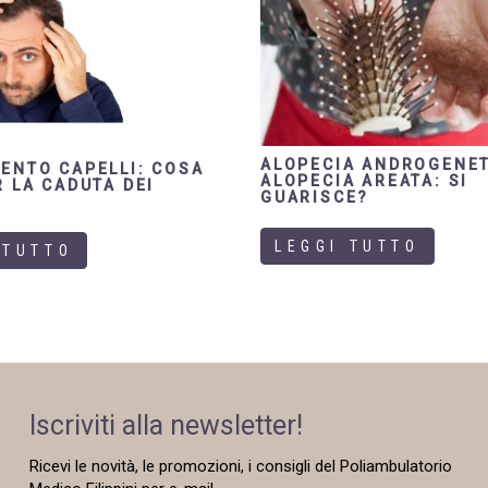
ALOPECIA ANDROGENET
ENTO CAPELLI: COSA
ALOPECIA AREATA: SI
R LA CADUTA DEI
GUARISCE?
LEGGI TUTTO
 TUTTO
Iscriviti alla newsletter!
Ricevi le novità, le promozioni, i consigli del Poliambulatorio