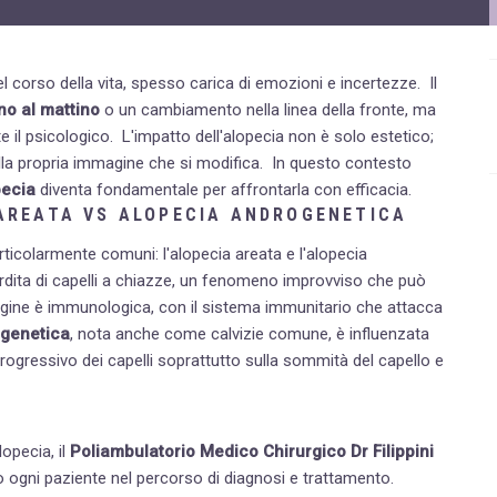
Disturbi dell'età femminile
Fastidi della menopausa
el corso della vita, spesso carica di emozioni e incertezze.
Il
no al mattino
o un cambiamento nella linea della fronte, ma
News
e il psicologico.
L'impatto dell'alopecia non è solo estetico;
Problemi sessualità maschile
ella propria immagine che si modifica.
In questo contesto
pecia
diventa fondamentale per affrontarla con efficacia.
Trattamenti estetici viso e corpo
 AREATA VS ALOPECIA ANDROGENETICA
Trattamenti per il corpo
rticolarmente comuni: l'alopecia areata e l'alopecia
erdita di capelli a chiazze, un fenomeno improvviso che può
Trattamenti per mani, viso, décolleté
 origine è immunologica, con il sistema immunitario che attacca
ogenetica
, nota anche come calvizie comune, è influenzata
rogressivo dei capelli soprattutto sulla sommità del capello e
opecia, il
Poliambulatorio Medico Chirurgico Dr Filippini
 ogni paziente nel percorso di diagnosi e trattamento.