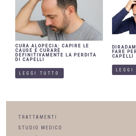
CURA ALOPECIA: CAPIRE LE
DIRADAM
CAUSE E CURARE
FARE PE
DEFINITIVAMENTE LA PERDITA
CAPELLI
DI CAPELLI
LEGGI
LEGGI TUTTO
TRATTAMENTI
STUDIO MEDICO