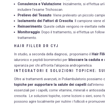
Consulenza e Valutazione
: Inizialmente, si effettua un
includere l'esame Trichoscan.
Prelievo del Tessuto
: Viene prelevato un piccolo campio
Isolamento dei Fattori di Crescita
: Il campione viene el
Reinserimento
: Queste cellule vengono re-iniettate nelle 
Monitoraggio
: Dopo il trattamento, si effettua un follo
trattamento.
HAIR FILLER DR CYJ
In studio, a seconda della diagnosi, proponiamo il
Hair Fil
ialuronico e peptidi biomimetici per
bloccare la caduta e s
speranza per chi affronta l'alopecia androgenetica.
INTEGRATORI E SOLUZIONI TOPICHE: S
Oltre ai trattamenti avanzati, in Poliambulatorio possiamo co
topiche per supportare la salute dei capelli
dall'interno
essenziali per i capelli, come vitamine, minerali e antiossida
crescita.
Le soluzioni topiche, come lozioni o sieri, sono f
possono agire localmente per nutrire i follicoli e promuovere