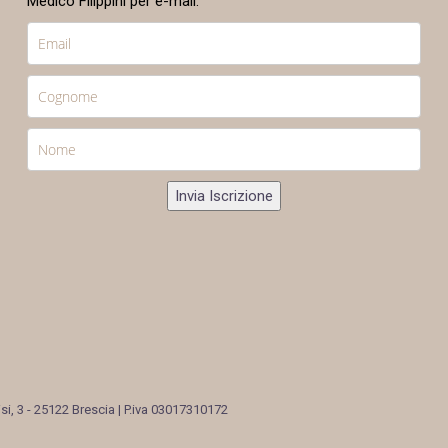
Medico Filippini per e-mail.
Invia Iscrizione
si, 3 - 25122 Brescia | P.iva 03017310172