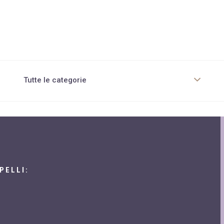
Tutte le categorie
Chirurgia Estetica corpo
Chirurgia non invasiva
Cura pelle e capelli
Dieta per obesi
PELLI:
Diete innovative
Diete tradizionali
Dietologia