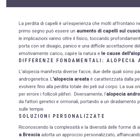
La perdita di capelli è un'esperienza che molti affrontano n
primo segno può essere un
aumento di capelli sul cusci
le implicazioni vanno oltre il fisico, toccando profondament
porta con sé disagio, panico e una difficile accettazione d
emotivamente carico, capire la natura e
le cause dell'alo
DIFFERENZE FONDAMENTALI: ALOPECIA
L'alopecia manifesta diverse facce, due delle quali sono pa
androgenetica.
L
'alopecia areata
è caratterizzata dalla p
evolvere fino alla perdita totale dei peli sul corpo. La sua
per errore i follicoli piliferi.
Diversamente, l'
alopecia andr
da fattori genetici e ormonali, portando a un diradamento p
sulle tempie.
SOLUZIONI PERSONALIZZATE
Riconoscendo la complessità e la diversità delle forme di al
a Brescia
adotta un approccio personalizzato, affiancando