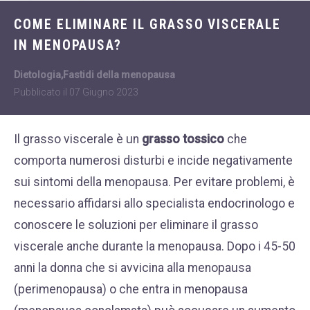
Dietologia
WHATSAPP
COME ELIMINARE IL GRASSO VISCERALE
+39 389 2681259
Disturbi dell'età
IN MENOPAUSA?
femminile
Fastidi della
Dietologia
,
Fastidi della menopausa
menopausa
Pubblicato il
07 Giugno 2023
News
Il grasso viscerale è un
grasso tossico
che
Problemi sessualità
comporta numerosi disturbi e incide negativamente
maschile
sui sintomi della menopausa. Per evitare problemi, è
Trattamenti estetici
necessario affidarsi allo specialista endocrinologo e
viso e corpo
conoscere le soluzioni per
eliminare il grasso
Trattamenti per il
viscerale
anche durante la menopausa.
Dopo i 45-50
corpo
anni la donna che si avvicina alla menopausa
Trattamenti per mani,
(perimenopausa) o che entra in menopausa
viso, décolleté