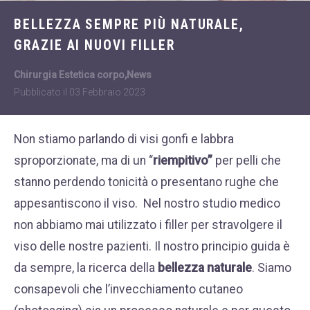
Dietologia
WHATSAPP
BELLEZZA SEMPRE PIÙ NATURALE,
+39 389 2681259
Disturbi dell'età
GRAZIE AI NUOVI FILLER
femminile
Fastidi della
Chirurgia Estetica corpo
,
News
menopausa
Pubblicato il
03 Febbraio 2023
News
Non stiamo parlando di visi gonfi e labbra
Problemi sessualità
sproporzionate, ma di un “
riempitivo”
per pelli che
maschile
stanno perdendo tonicità o presentano rughe che
Trattamenti estetici
appesantiscono il viso.
Nel nostro studio medico
viso e corpo
non abbiamo mai utilizzato i filler per stravolgere il
Trattamenti per il
viso delle nostre pazienti. Il nostro principio guida è
corpo
da sempre, la ricerca della
bellezza naturale
. Siamo
Trattamenti per mani,
consapevoli che l’invecchiamento cutaneo
viso, décolleté