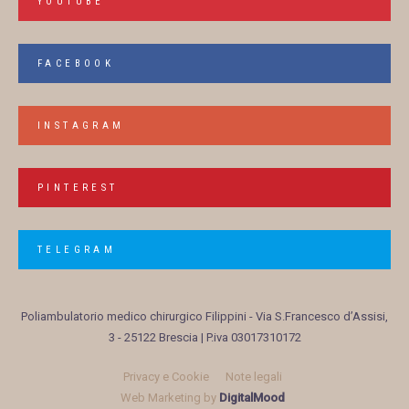
YOUTUBE
FACEBOOK
INSTAGRAM
PINTEREST
TELEGRAM
Poliambulatorio medico chirurgico Filippini
- Via S.Francesco d’Assisi,
3 - 25122 Brescia | P.iva 03017310172
Privacy e Cookie
Note legali
Web Marketing by
DigitalMood