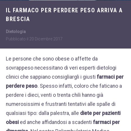
Dietologia
WHATSAPP
IL FARMACO PER PERDERE PESO ARRIVA A
+39 389 2681259
Disturbi dell'età
BRESCIA
femminile
Fastidi della
Dietologia
menopausa
Pubblicato il
20 Dicembre 2017
News
Le persone che sono obese o affette da
Problemi sessualità
sovrappeso necessitano di veri esperti dietologi
maschile
clinici che sappiano consigliargli i giusti
farmaci per
Trattamenti estetici
perdere peso
. Spesso infatti, coloro che faticano a
viso e corpo
perdere i dieci, venti o trenta chili hanno già
Trattamenti per il
numerosissimi e frustranti tentativi alle spalle di
corpo
qualsiasi tipo: dalla palestra, alle
diete per pazienti
Trattamenti per mani,
obesi
ed anche affidandosi a scadenti
farmaci per
viso, décolleté