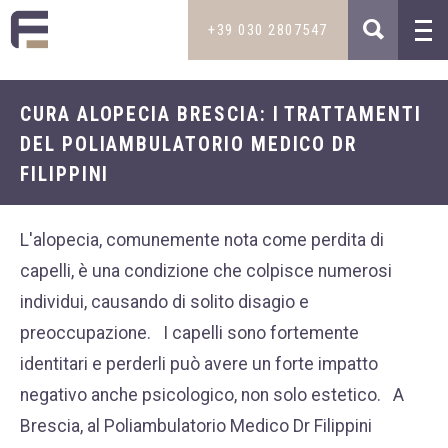
+39 030 2807547
CURA ALOPECIA BRESCIA: I TRATTAMENTI
MAIL
TRATTAMENTI
DEL POLIAMBULATORIO MEDICO DR
INFO@STUDIOMEDICOFILIPPINI.IT
Dietologia e intolleranze
STUDIO MEDICO
FILIPPINI
Medicina estetica
NOVITÀ
TELEFONO
Capelli
PODCAST DIMAGRIRE FACILE
L'alopecia, comunemente nota come perdita di
+39 030 2807547
Sessualità maschile
capelli, è una condizione che colpisce numerosi
DIVENTA PAZIENTE
+39 335 5850800
Disturbi dell’età
individui, causando di solito disagio e
DOVE SIAMO
preoccupazione.
I capelli sono fortemente
Pelle
SKYPE
DICONO DI NOI
identitari e perderli può avere un forte impatto
ENRICO.FILIP
negativo anche psicologico, non solo estetico.
A
CONTATTI
Brescia, al Poliambulatorio Medico Dr Filippini