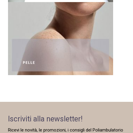
Iscriviti alla newsletter!
Ricevi le novità, le promozioni, i consigli del Poliambulatorio