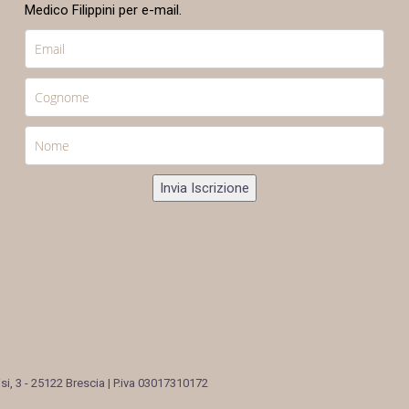
Medico Filippini per e-mail.
Invia Iscrizione
si, 3 - 25122 Brescia | P.iva 03017310172