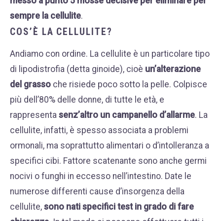
messo a punto 5 mosse decisive per eliminare per
sempre la cellulite
.
COS’È LA CELLULITE
?
Andiamo con ordine. La cellulite è un particolare tipo
di lipodistrofia (detta ginoide), cioè
un’alterazione
del grasso
che risiede poco sotto la pelle. Colpisce
più dell’80% delle donne, di tutte le età, e
rappresenta
senz’altro un campanello d’allarme
. La
cellulite, infatti, è spesso associata a problemi
ormonali, ma soprattutto alimentari o d’intolleranza a
specifici cibi. Fattore scatenante sono anche germi
nocivi o funghi in eccesso nell’intestino. Date le
numerose differenti cause d’insorgenza della
cellulite,
sono nati specifici test in grado di fare