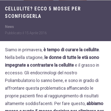
Dietologia
WHATSAPP
CELLULITE? ECCO 5 MOSSE PER
+39 389 2681259
Disturbi dell'età
SCONFIGGERLA
femminile
Fastidi della
News
menopausa
Pubblicato il
15 Aprile 2016
News
Siamo in primavera,
è tempo di curare la cellulite
.
Problemi sessualità
Nella bella stagione,
le donne di tutte le età sono
maschile
impegnate a contrastare la cellulite
e il grasso in
Trattamenti estetici
eccesso. Gli endocrinologi del nostro
viso e corpo
Poliambulatorio lo sanno bene, e sono in grado di
Trattamenti per il
affrontare questa problematica affiancando le
corpo
proprie pazienti fino al raggiungimento di risultati
Trattamenti per mani,
altamente soddisfacenti. Per fare questo,
abbiamo
viso, décolleté