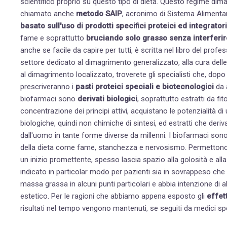
scientifico proprio su questo tipo di dieta. Questo regime dim
chiamato anche
metodo SAIP
, acronimo di Sistema Alimenta
basato sull'uso di prodotti specifici proteici ed integratori
fame e soprattutto
bruciando solo grasso senza interferir
anche se facile da capire per tutti, è scritta nel libro del profes
settore dedicato al dimagrimento generalizzato, alla
cura delle
al
dimagrimento localizzato
, troverete gli specialisti che, dop
prescriveranno i
pasti proteici speciali e biotecnologici
da 
biofarmaci sono
derivati biologici
, soprattutto estratti da fi
concentrazione dei principi attivi, acquistano le potenzialità
biologiche, quindi non chimiche di sintesi, ed estratti che de
dall'uomo in tante forme diverse da millenni. I biofarmaci sono s
della dieta come fame, stanchezza e nervosismo. Permettono ino
un inizio promettente, spesso lascia spazio alla golosità e all
indicato in particolar modo per pazienti
sia in sovrappeso che
massa grassa in alcuni punti particolari e abbia intenzione di
estetico
. Per le ragioni che abbiamo appena esposto gli
effet
risultati nel tempo vengono mantenuti, se seguiti da medici spe