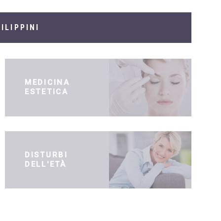
ILIPPINI
MEDICINA
ESTETICA
DISTURBI
DELL'ETÀ