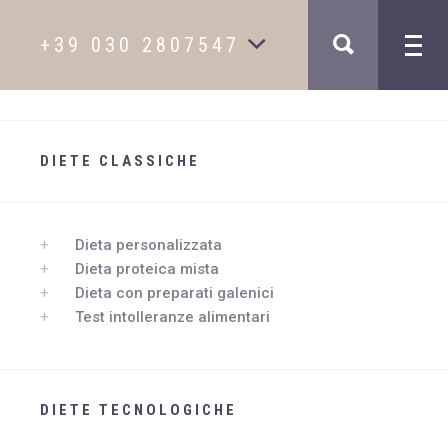
+39 030 2807547
TRATTAMENTI
MAIL
DIETE CLASSICHE
INFO@STUDIOMEDICOFILIPPINI.IT
Dietologia e intolleranze
STUDIO MEDICO
Medicina estetica
NOVITÀ
Capelli
Dieta personalizzata
PODCAST DIMAGRIRE FACILE
TELEFONO
Sessualità maschile
Dieta proteica mista
+39 030 2807547
DIVENTA PAZIENTE
Disturbi dell’età
Dieta con preparati galenici
+39 335 5850800
DOVE SIAMO
Test intolleranze alimentari
Pelle
DICONO DI NOI
SKYPE
CONTATTI
DIETE TECNOLOGICHE
ENRICO.FILIP