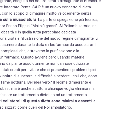
agrante, eseguito nel nostro centro dimagrante di Brescia, è
re Integrato Penta. SAIP è un nuovo concetto di dieta
, con lo scopo di dimagrire molto velocemente senza
e sulla muscolatura
. La parte di spiegazione più tecnica,
sor Enrico Filippini "Mai più grassi". Al Poliambulatorio, nel
 obesità
e in quella tutta particolare dedicata
o una visita e l'illustrazione del nuovo regime dimagrante, vi
assumere durante la dieta e i biofarmaci da associarci. I
tocomplessi che, attraverso la purificazione e la
 di un farmaco. Questo avviene però usando materie
rivano da piante assolutamente non dannose utilizzate
tati creati per evitare che si presentino i problemi tipici
ltre di superare la difficoltà a perdere i chili che, dopo
a fame notturna. Bell'idea vero? Il regime dimagrante è
 obesi
, ma è anche adatto a chiunque voglia eliminare la
 abbinare un trattamento dietetico ad un
trattamento
ti collaterali di questa dieta sono minimi o assenti
, e i
cializzati come quelli del Poliambulatorio.