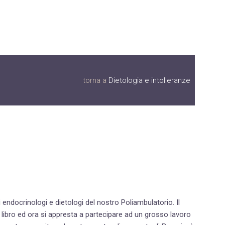
torna a
Dietologia e intolleranze
sti endocrinologi e dietologi del nostro Poliambulatorio. Il
i un libro ed ora si appresta a partecipare ad un grosso lavoro