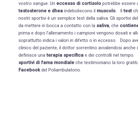
vostro sangue. Un
eccesso di cortisolo
potrebbe essere 
testosterone e dhea
indeboliscono il
muscolo
. Il
test
ch
nostri sportivi è un semplice test della saliva. Gli sportivi 
da mettere in bocca a contatto con la
saliva
, che
contiene
prima e dopo l’allenamento i campioni vengono dosati e alla 
soprattutto indica i valori in difet
clinico del paziente, il dottor sorrentino avvalendosi anch
definisce una
terapia specifica
e dei controlli nel tempo.
sportivi di fama mondiale
che testimoniano la loro grati
Facebook
del Poliambulatorio.