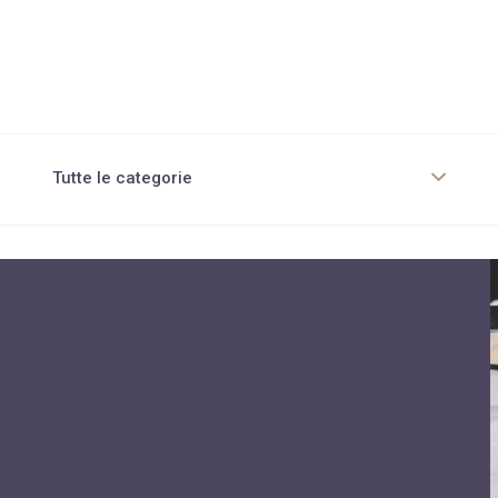
Tutte le categorie
Chirurgia Estetica corpo
Chirurgia non invasiva
Cura pelle e capelli
Dieta per obesi
Diete innovative
Diete tradizionali
Dietologia