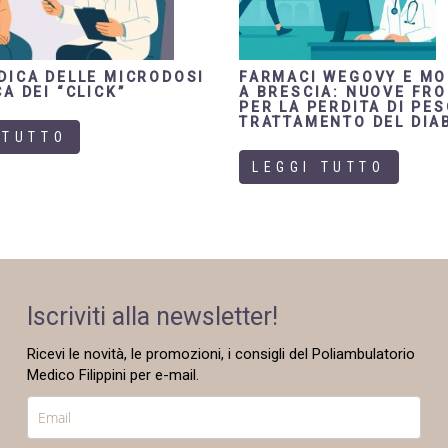
DICA DELLE MICRODOSI
FARMACI WEGOVY E M
A DEI “CLICK”
A BRESCIA: NUOVE FR
PER LA PERDITA DI PES
TRATTAMENTO DEL DIA
 TUTTO
LEGGI TUTTO
Iscriviti alla newsletter!
Ricevi le novità, le promozioni, i consigli del Poliambulatorio
Medico Filippini per e-mail.