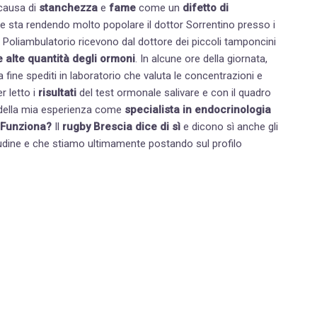
causa di
stanchezza
e
fame
come un
difetto di
e sta rendendo molto popolare il dottor Sorrentino presso i
del Poliambulatorio ricevono dal dottore dei piccoli tamponcini
 alte quantità degli ormoni
. In alcune ore della giornata,
fine spediti in laboratorio che valuta le concentrazioni e
to o in eccesso. Dopo aver letto i
risultati
del test ormonale salivare e con il quadro
e della mia esperienza come
specialista in endocrinologia
Funziona?
Il
rugby Brescia dice di sì
e dicono sì anche gli
tudine e che stiamo ultimamente postando sul profilo