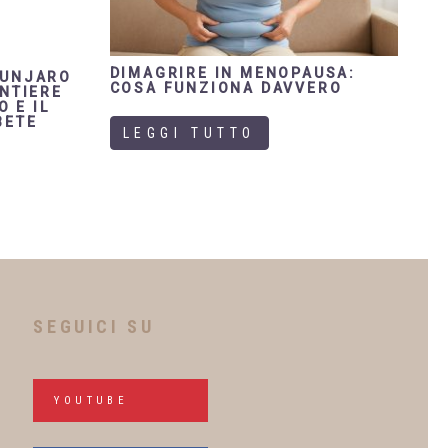
DIMAGRIRE IN MENOPAUSA:
OUNJARO
COSA FUNZIONA DAVVERO
ONTIERE
O E IL
BETE
LEGGI TUTTO
SEGUICI SU
YOUTUBE