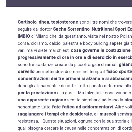
Cortisolo
,
dhea
,
testosterone
sono i tre nomi che troveret
seguire dal dottor
Sacha Sorrentino
,
Nutritional Sport E
IMBIO
di Milano che, da quest’anno, visita nel nostro Poliambulatorio di Brescia. Cer
corsa, ciclismo, calcio, palestra e body building sapete già 
vari; ma vi siete mai chiesti
cosa governa la costruzione 
progressivamente
di ora in ora e di esercizio in eserci
sono tre sostanze create da piccoli organi chiamati
ghian
cervello
permettendovi di creare nel tempo il
fisico sporti
concentrazioni dei tre ormoni si alzano e si abbassan
dopo gli allenamenti e di notte. Tutto questo determina alla f
per la prestazione
e la gare. Ma talvolta le cose 
una apparente ragione
sentite piombarvi addosso la
sta
nonostante tutto
fate fatica ad addormentarvi
. Altre v
raggiungere i tempi che desiderate
, e i
muscoli
sembra
resistenza. Queste situazioni, ognuna con la sua storia e la sua particolare caratteristica, sono tipiche situazioni nelle
quali bisogna cercare la causa nelle concentrazioni di cortis