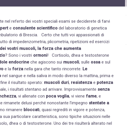
Disturbi dell'età femminile
Fastidi della menopausa
e nel referto dei vostri speciali esami se deciderete di farvi
xpert
e
consulente scientifico
del laboratorio di genetica
News
to che tutti voi appassionati di
Problemi sessualità maschile
tutto di impedenzometria, plicometria, ripetizioni ed esercizi
dei vostri muscoli, la forza che aumenta
Trattamenti estetici viso e corpo
zio
? Sono i vostri
ormoni
! Cortisolo, dhea e testosterone
dole endocrine
che agiscono sui
muscoli
, sulle
ossa
e sul
Trattamenti per il corpo
vo
e la
forza
nella gara che tanto rincorrete.
Le
Trattamenti per mani, viso, décolleté
o
nel sangue e nella saliva in modo diverso la mattina, prima e
ine il risultato sperato:
muscoli duri
,
resistenza
e
potenza
vanno male, i risultati stentano ad arrivare. Improvvisamente
senza
nchezza
, vi allenate con
poca voglia
, vi viene
fame
, e
olte rimanete delusi perché nonostante l’impegno
stentate a
no rimanere
bloccat
i, quasi regrediti in vigore e potenza,
olo, dhea o di testosterone. Uno dei tre risulterà alterato nel