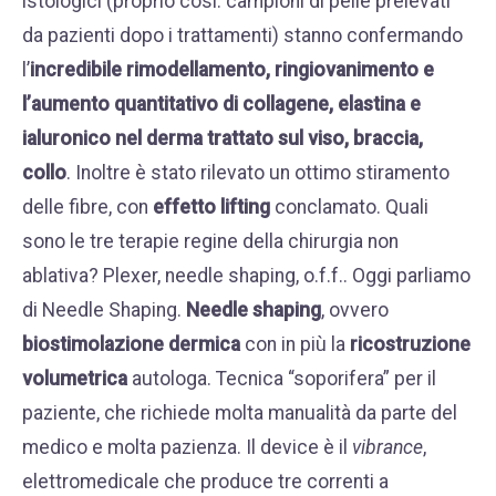
istologici (proprio così: campioni di pelle prelevati
da pazienti dopo i trattamenti) stanno confermando
l’
incredibile rimodellamento, ringiovanimento e
l’aumento quantitativo di collagene, elastina e
ialuronico nel derma trattato sul viso, braccia,
collo
. Inoltre è stato rilevato un ottimo stiramento
delle fibre, con
effetto lifting
conclamato. Quali
sono le tre terapie regine della chirurgia non
ablativa? Plexer, needle shaping, o.f.f.. Oggi parliamo
di Needle Shaping.
Needle shaping
, ovvero
biostimolazione dermica
con in più la
ricostruzione
volumetrica
autologa. Tecnica “soporifera” per il
paziente, che richiede molta manualità da parte del
medico e molta pazienza. Il device è il
vibrance
,
elettromedicale che produce tre correnti a