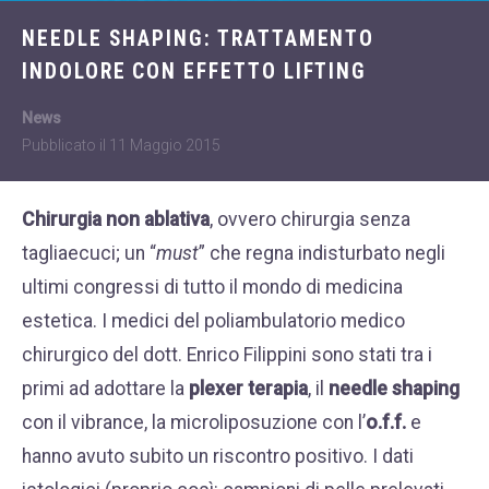
Dietologia
WHATSAPP
NEEDLE SHAPING: TRATTAMENTO
+39 389 2681259
Disturbi dell'età
INDOLORE CON EFFETTO LIFTING
femminile
Fastidi della
News
menopausa
Pubblicato il
11 Maggio 2015
News
Chirurgia non ablativa
, ovvero chirurgia senza
Problemi sessualità
tagliaecuci; un “
must
” che regna indisturbato negli
maschile
ultimi congressi di tutto il mondo di medicina
Trattamenti estetici
estetica. I medici del poliambulatorio medico
viso e corpo
chirurgico del dott. Enrico Filippini sono stati tra i
Trattamenti per il
primi ad adottare
la
plexer terapia
, il
needle shaping
corpo
con il vibrance, la microliposuzione con l’
o.f.f.
e
Trattamenti per mani,
hanno avuto subito un riscontro positivo. I dati
viso, décolleté