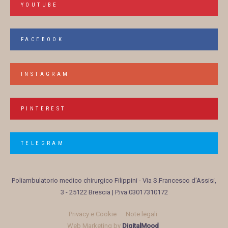
YOUTUBE
FACEBOOK
INSTAGRAM
PINTEREST
TELEGRAM
Poliambulatorio medico chirurgico Filippini
- Via S.Francesco d’Assisi,
3 - 25122 Brescia | P.iva 03017310172
Privacy e Cookie
Note legali
Web Marketing by
DigitalMood