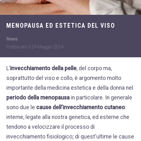
Dietologia
WHATSAPP
+39 389 2681259
Disturbi dell'età
femminile
MENOPAUSA ED ESTETICA DEL VISO
Fastidi della
News
menopausa
Pubblicato il
29 Maggio 2014
News
Problemi sessualità
L’
invecchiamento della pelle
, del corpo ma,
maschile
soprattutto del viso e collo, è argomento molto
Trattamenti estetici
importante della
medicina estetica
e della donna nel
viso e corpo
periodo della menopausa
in particolare. In generale
Trattamenti per il
sono due le
cause dell’
invecchiamento cutaneo
:
corpo
interne, legate alla nostra genetica, ed esterne che
Trattamenti per mani,
tendono a velocizzare il processo di
viso, décolleté
invecchiamento fisiologico; di quest'ultime le cause