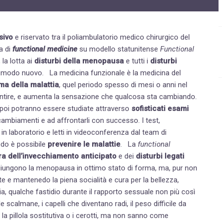
Disturbi dell'età femminile
Fastidi della menopausa
sivo
e riservato tra il poliambulatorio medico chirurgico del
pa di
functional medicine
su modello statunitense
Functional
News
la lotta ai
disturbi della menopausa
e tutti i
disturbi
Problemi sessualità maschile
nzionale è la medicina del
ma della malattia
, quel periodo spesso di mesi o anni nel
Trattamenti estetici viso e corpo
entire, e aumenta la sensazione che qualcosa sta cambiando.
n poi potranno essere studiate attraverso
sofisticati esami
Trattamenti per il corpo
 cambiamenti e ad affrontarli con successo. I test,
Trattamenti per mani, viso, décolleté
 in laboratorio e letti in videoconferenza dal team di
odo è possibile
prevenire le malattie
. La
functional
a dell’invecchiamento anticipato
e dei
disturbi legati
nte e mantenedo la piena socialità e cura per la bellezza,
, qualche fastidio durante il
rapporto sessuale
non più così
le scalmane, i
capelli che diventano radi
, il
peso difficile da