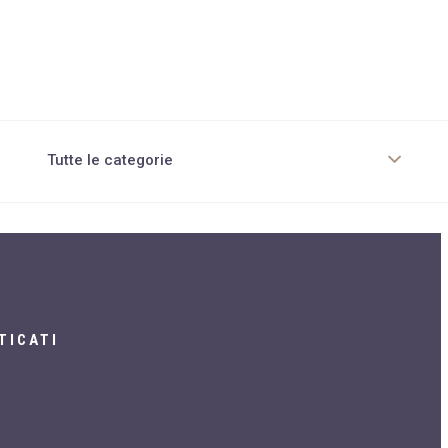
Tutte le categorie
Chirurgia Estetica corpo
Chirurgia non invasiva
Cura pelle e capelli
Dieta per obesi
TICATI
Diete innovative
Diete tradizionali
Dietologia