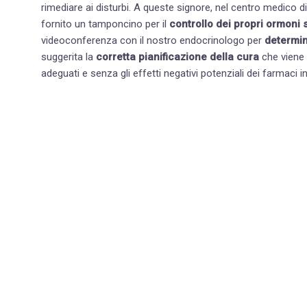
rimediare ai disturbi. A queste signore, nel centro medico di Brescia specializzato nella cura dell’invecchiamento, viene
fornito un tamponcino per il
controllo dei propri ormoni s
videoconferenza con il nostro
endocrinologo
per
determin
suggerita la
corretta pianificazione della cura
che viene 
adeguati e senza gli effetti negativi potenziali dei farmaci