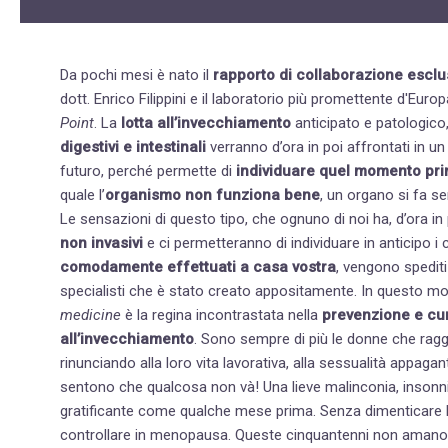
Da pochi mesi è nato il
rapporto di collaborazione esclu
dott. Enrico Filippini e il laboratorio più promettente d'Euro
Point
. La
lotta all’invecchiamento
anticipato e patologico, 
digestivi e intestinali
verranno d’ora in poi affrontati in un modo nuovo. La medicina fu
futuro, perché permette di
individuare quel momento pri
quale l’
organismo non funziona bene
, un organo si fa s
Le sensazioni di questo tipo, che ognuno di noi ha, d’ora i
non invasivi
e ci permetteranno di individuare in anticipo i
comodamente effettuati a casa vostra
, vengono spediti
specialisti che è stato creato appositamente. In questo m
medicine
è la regina incontrastata nella
prevenzione e cur
all’invecchiamento
. Sono sempre di più le donne che raggiungono la menopausa in ottimo stato di forma, ma, pur non
rinunciando alla loro vita lavorativa, alla sessualità appaga
sentono che qualcosa non và! Una lieve malinconia, insonnia
gratificante come qualche mese prima. Senza dimenticare 
controllare in menopausa
. Queste cinquantenni non amano la pillola sostitutiva o i cerotti, ma non sanno come