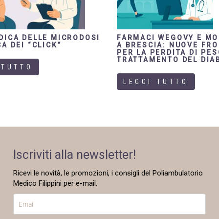
DICA DELLE MICRODOSI
FARMACI WEGOVY E M
A DEI “CLICK”
A BRESCIA: NUOVE FR
PER LA PERDITA DI PES
TRATTAMENTO DEL DIA
 TUTTO
LEGGI TUTTO
Iscriviti alla newsletter!
Ricevi le novità, le promozioni, i consigli del Poliambulatorio
Medico Filippini per e-mail.