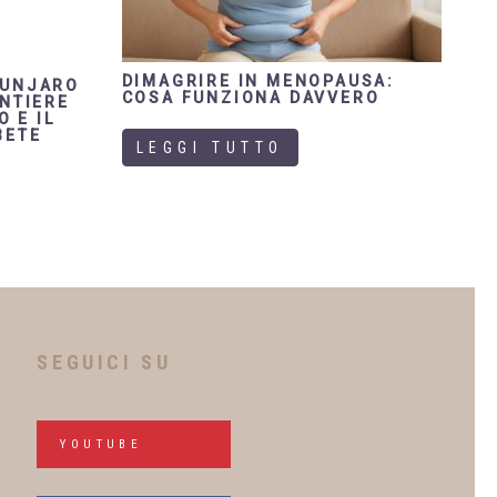
DIMAGRIRE IN MENOPAUSA:
OUNJARO
COSA FUNZIONA DAVVERO
ONTIERE
O E IL
BETE
LEGGI TUTTO
SEGUICI SU
YOUTUBE