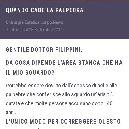
Dietologia
WHATSAPP
QUANDO CADE LA PALPEBRA
+39 389 2681259
Disturbi dell'età
femminile
Chirurgia Estetica corpo
,
News
Pubblicato il
23 Settembre 2016
Fastidi della
menopausa
GENTILE DOTTOR FILIPPINI,
News
Problemi sessualità
DA COSA DIPENDE L'AREA STANCA CHE HA
maschile
IL MIO SGUARDO?
Trattamenti estetici
viso e corpo
Potrebbe essere dovuto dall'eccesso di pelle alle
palpebre che conferisce allo sguardo un'aria più
Trattamenti per il
corpo
datata e che molte persone accusano dopo i 40
anni.
Trattamenti per mani,
viso, décolleté
L'UNICO MODO PER CORREGGERE QUESTO